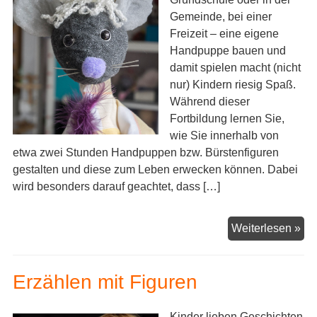
Gemeinde, bei einer
Freizeit – eine eigene
Handpuppe bauen und
damit spielen macht (nicht
nur) Kindern riesig Spaß.
Während dieser
Fortbildung lernen Sie,
wie Sie innerhalb von
etwa zwei Stunden Handpuppen bzw. Bürstenfiguren
gestalten und diese zum Leben erwecken können. Dabei
wird besonders darauf geachtet, dass […]
Ha
Weiterlesen »
un
-
Erzählen mit Figuren
spi
für
Kit
Kinder lieben Geschichten