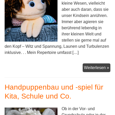
kleine Wesen, vielleicht
aber auch daran, dass sie
unser Kindsein anrühren.
Immer aber agieren sie
berührend lebendig in
ihrer kleinen Welt und
stellen sie gerne mal auf
den Kopf – Witz und Spannung, Launen und Turbulenzen
inklusive. . . Mein Repertoire umfasst […]
Fig
Weiterlesen »
für
Kit
Handpuppenbau und -spiel für
Sc
un
Kita, Schule und Co.
Ge
Ob in der Vor- und
Grundschule oder in der