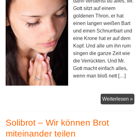
dann verstehst du alles. Mr.
Gott sitzt auf einem
goldenen Thron, er hat
einen langen weißen Bart
und einen Schnurrbart und
eine Krone hat er auf dem
Kopf. Und alle um ihn rum
singen die ganze Zeit wie
die Verrückten. Und Mr.
Gott macht einfach alles,
wenn man bloß nett […]
„Ha
Weiterlesen »
Mr.
Got
Solibrot – Wir können Brot
hie
spr
miteinander teilen
…“