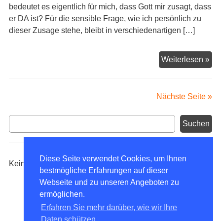
bedeutet es eigentlich für mich, dass Gott mir zusagt, dass
er DA ist? Für die sensible Frage, wie ich persönlich zu
dieser Zusage stehe, bleibt in verschiedenartigen […]
DA
Weiterlesen »
–
Ei
erl
Nächste Seite »
rel
Ori
Suchen
Suchen
für
Erz
Diese Seite verwendet Cookies, um Ihnen
Keine Termine vorhanden.
bestmögliche Erfahrungen auf dieser
Webseite und zu unseren Angeboten zu
ermöglichen.
Erfahren Sie mehr darüber, wie wir Ihre
Daten schützen