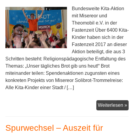
–
Bundesweite Kita-Aktion
Mit
mit Misereor und
Ki
Theomobil e.V. in der
da
Fastenzeit Über 6400 Kita-
be
Kinder haben sich in der
en
Fastenzeit 2017 an dieser
Aktion beteiligt, die aus 3
Schritten besteht: Religionspädagogische Entfaltung des
Themas: „Unser tägliches Brot gib uns heut!“ Brot
miteinander teilen: Spendenaktionen zugunsten eines
konkreten Projekts von Misereor Solibrot-Trommelreise:
Alle Kita-Kinder einer Stadt / […]
Sol
Weiterlesen »
–
Wi
Spurwechsel – Auszeit für
kö
Bro