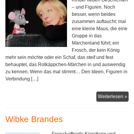
Sc
– und Figuren. Noch
un
besser, wenn beides
Co
zusammen auftaucht: mal
eine kleine Maus, die eine
Gruppe in das
Märchenland führt; ein
Frosch, der kein König
mehr sein möchte oder ein Schaf, das steif und fest
behauptet, das Rotkäppchen-Märchen in und auswendig
zu kennen. Wenn das mal stimmt… Den Ideen, Figuren in
Verbindung […]
Er
Weiterlesen »
mit
Fig
Wibke Brandes
Freischaffende Künstlerin und