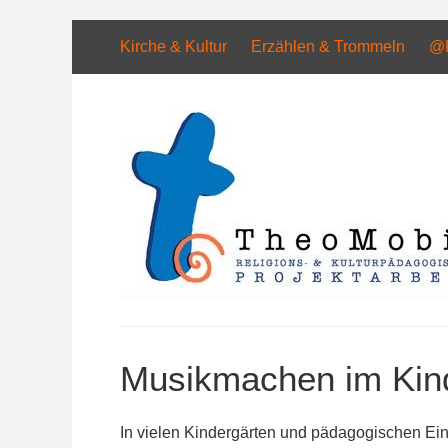
Skip
to
Kirche & Kultur
Erzählen & Trommeln
@K
content
Musikmachen im Kin
In vielen Kindergärten und pädagogischen Ei