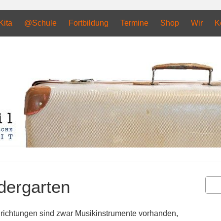
ita
@Schule
Fortbildung
Termine
Shop
Wir
K
dergarten
Suc
nrichtungen sind zwar Musikinstrumente vorhanden,